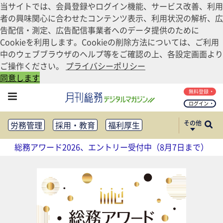
当サイトでは、会員登録やログイン機能、サービス改善、利用
者の興味関心に合わせたコンテンツ表示、利用状況の解析、広
告配信・測定、広告配信事業者へのデータ提供のために
Cookieを利用します。Cookieの削除方法については、ご利用
中のウェブブラウザのヘルプ等をご確認の上、各設定画面より
ご操作ください。
プライバシーポリシー
同意します
無料登録
ログイン
その他
労務管理
採用・教育
福利厚生
健康経営
働き方改革
総務アワード2026、エントリー受付中（8月7日まで）
法務・コンプライアンス
業務資料ダウンロード
知財管理
リスクマネジメント・BCP
社外・社内広報
社外・社内コミュニケーション活性化
FM・オフィス移転
CSR・SDGs
テクノロジー活用・DX