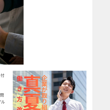
日付
問
アル