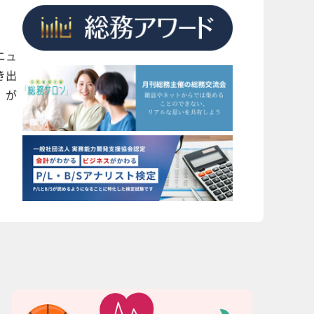
ニュ
き出
」が