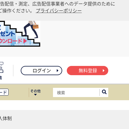
告配信・測定、広告配信事業者へのデータ提供のために
りご操作ください。
プライバシーポリシー
ログイン
無料登録
務
その他
ード
ィス移転
ート
人体制