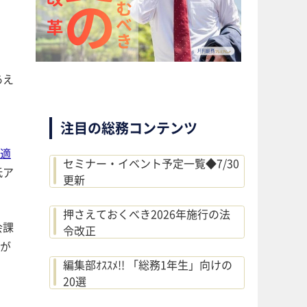
あえ
注目の総務コンテンツ
適
セミナー・イベント予定一覧◆7/30
低ア
更新
押さえておくべき2026年施行の法
会課
令改正
が
編集部ｵｽｽﾒ!! 「総務1年生」向けの
20選