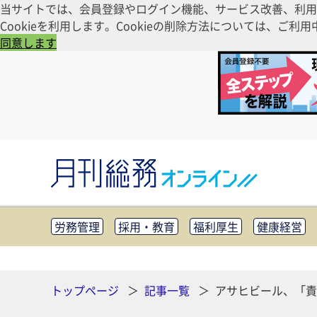
当サイトでは、会員登録やログイン機能、サービス改善、利用
Cookieを利用します。Cookieの削除方法については、
同意します
労務管理
採用・教育
福利厚生
健康経営
知財管理
リスクマネジメント・BCP
社外・社
CSR・SDGs
テクノロジー活用・DX
助成金・
その他
トップページ
記事一覧
アサヒビール、「責