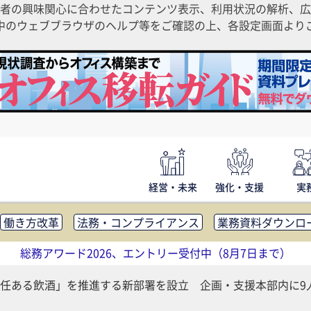
者の興味関心に合わせたコンテンツ表示、利用状況の解析、広
ご利用中のウェブブラウザのヘルプ等をご確認の上、各設定画面よ
経営・未来
強化・支援
実
働き方改革
法務・コンプライアンス
業務資料ダウンロ
内広報
社外・社内コミュニケーション活性化
FM・オフ
総務アワード2026、エントリー受付中（8月7日まで）
補助金・コスト削減
アウトソーシング・BPO
調査・レポ
任ある飲酒」を推進する新部署を設立 企画・支援本部内に9