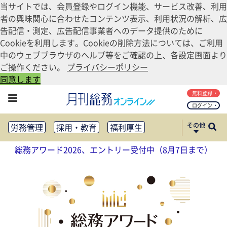
当サイトでは、会員登録やログイン機能、サービス改善、利用
者の興味関心に合わせたコンテンツ表示、利用状況の解析、広
告配信・測定、広告配信事業者へのデータ提供のために
Cookieを利用します。Cookieの削除方法については、ご利用
中のウェブブラウザのヘルプ等をご確認の上、各設定画面より
ご操作ください。
プライバシーポリシー
同意します
無料登録
ログイン
その他
労務管理
採用・教育
福利厚生
健康経営
働き方改革
総務アワード2026、エントリー受付中（8月7日まで）
法務・コンプライアンス
業務資料ダウンロード
知財管理
リスクマネジメント・BCP
社外・社内広報
社外・社内コミュニケーション活性化
FM・オフィス移転
CSR・SDGs
テクノロジー活用・DX