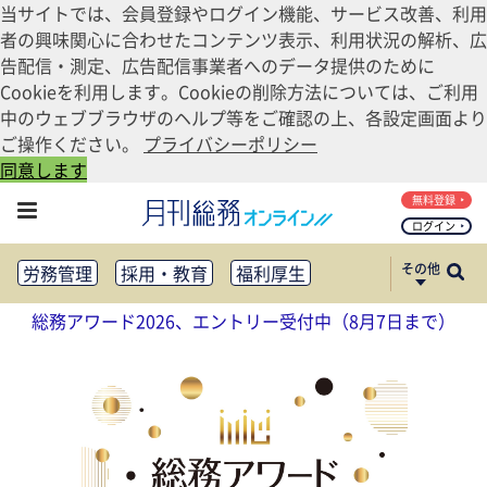
当サイトでは、会員登録やログイン機能、サービス改善、利用
者の興味関心に合わせたコンテンツ表示、利用状況の解析、広
告配信・測定、広告配信事業者へのデータ提供のために
Cookieを利用します。Cookieの削除方法については、ご利用
中のウェブブラウザのヘルプ等をご確認の上、各設定画面より
ご操作ください。
プライバシーポリシー
同意します
無料登録
ログイン
その他
労務管理
採用・教育
福利厚生
健康経営
働き方改革
総務アワード2026、エントリー受付中（8月7日まで）
法務・コンプライアンス
業務資料ダウンロード
知財管理
リスクマネジメント・BCP
社外・社内広報
社外・社内コミュニケーション活性化
FM・オフィス移転
CSR・SDGs
テクノロジー活用・DX