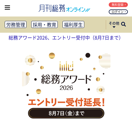
無料登録
ログイン
その他
労務管理
採用・教育
福利厚生
健康経営
働き方改革
総務アワード2026、エントリー受付中（8月7日まで）
法務・コンプライアンス
業務資料ダウンロード
知財管理
リスクマネジメント・BCP
社外・社内広報
社外・社内コミュニケーション活性化
FM・オフィス移転
CSR・SDGs
テクノロジー活用・DX
助成金・補助金・コスト削減
アウトソーシング・BPO
調査・レポート
その他