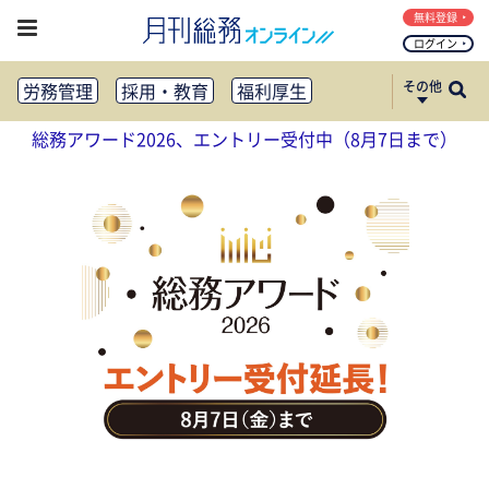
無料登録
ログイン
その他
労務管理
採用・教育
福利厚生
健康経営
働き方改革
総務アワード2026、エントリー受付中（8月7日まで）
法務・コンプライアンス
業務資料ダウンロード
知財管理
リスクマネジメント・BCP
社外・社内広報
社外・社内コミュニケーション活性化
FM・オフィス移転
CSR・SDGs
テクノロジー活用・DX
助成金・補助金・コスト削減
アウトソーシング・BPO
調査・レポート
その他