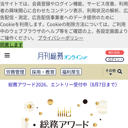
当サイトでは、会員登録やログイン機能、サービス改善、利用
者の興味関心に合わせたコンテンツ表示、利用状況の解析、広
告配信・測定、広告配信事業者へのデータ提供のために
Cookieを利用します。Cookieの削除方法については、ご利用
中のウェブブラウザのヘルプ等をご確認の上、各設定画面より
ご操作ください。
プライバシーポリシー
同意します
無料登録
ログイン
その他
労務管理
採用・教育
福利厚生
健康経営
働き方改革
総務アワード2026、エントリー受付中（8月7日まで）
法務・コンプライアンス
業務資料ダウンロード
知財管理
リスクマネジメント・BCP
社外・社内広報
社外・社内コミュニケーション活性化
FM・オフィス移転
CSR・SDGs
テクノロジー活用・DX