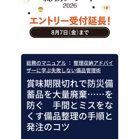
助成金・補助金・コスト削減
アウトソーシング・BPO
調査・レポート
その他
総務のマニュアル
：
整理収納アドバイ
ザーに学ぶ失敗しない備品管理術
賞味期限切れで防災備
蓄品を大量廃棄……を
防ぐ 手間とミスをな
くす備品整理の手順と
発注のコツ