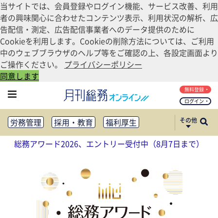
当サイトでは、会員登録やログイン機能、サービス改善、利用
者の興味関心に合わせたコンテンツ表示、利用状況の解析、広
告配信・測定、広告配信事業者へのデータ提供のために
Cookieを利用します。Cookieの削除方法については、ご利用
中のウェブブラウザのヘルプ等をご確認の上、各設定画面より
ご操作ください。
プライバシーポリシー
同意します
無料登録
ログイン
その他
労務管理
採用・教育
福利厚生
健康経営
働き方改革
総務アワード2026、エントリー受付中（8月7日まで）
法務・コンプライアンス
業務資料ダウンロード
知財管理
リスクマネジメント・BCP
社外・社内広報
社外・社内コミュニケーション活性化
FM・オフィス移転
CSR・SDGs
テクノロジー活用・DX