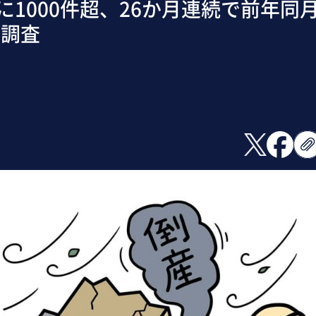
に1000件超、26か月連続で前年同
チ調査