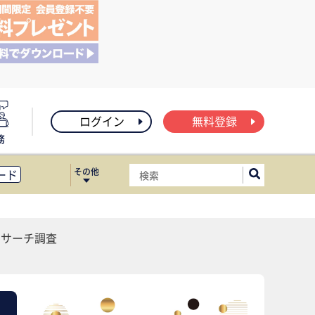
ログイン
無料登録
務
その他
ード
ィス移転
ート
リサーチ調査