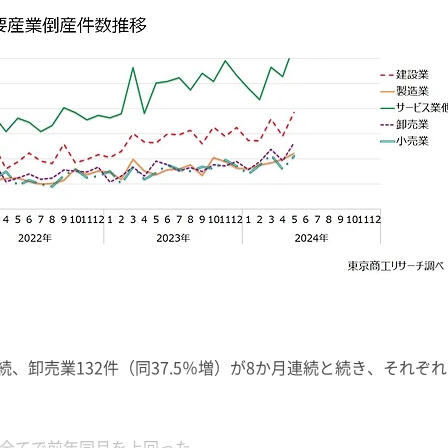
連続、卸売業132件（同37.5％増）が8か月連続と続き、それぞれ
地区全てで前年同月を上回った。