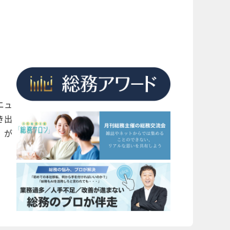
ニュ
き出
」が