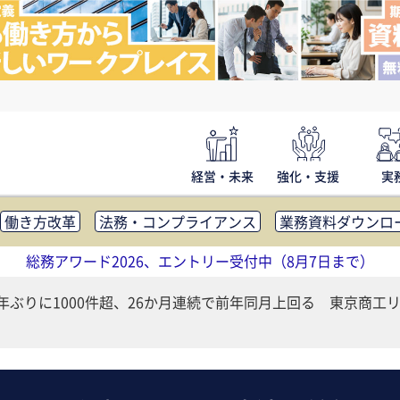
経営・未来
強化・支援
実
働き方改革
法務・コンプライアンス
業務資料ダウンロ
内広報
社外・社内コミュニケーション活性化
FM・オフ
総務アワード2026、エントリー受付中（8月7日まで）
補助金・コスト削減
アウトソーシング・BPO
調査・レポ
0年ぶりに1000件超、26か月連続で前年同月上回る 東京商工