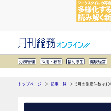
労務管理
採用・教育
福利厚生
健康経営
知財管理
リスクマネジメント・BCP
社外・社
CSR・SDGs
テクノロジー活用・DX
助成金・
その他
トップページ
記事一覧
5月の倒産件数は1