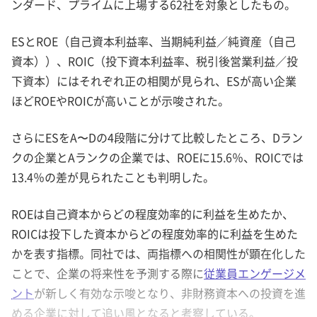
ンダード、プライムに上場する62社を対象としたもの。
ESとROE（自己資本利益率、当期純利益／純資産（自己
資本））、ROIC（投下資本利益率、税引後営業利益／投
下資本）にはそれぞれ正の相関が見られ、ESが高い企業
ほどROEやROICが高いことが示唆された。
さらにESをA〜Dの4段階に分けて比較したところ、Dラン
クの企業とAランクの企業では、ROEに15.6％、ROICでは
13.4％の差が見られたことも判明した。
ROEは自己資本からどの程度効率的に利益を生めたか、
ROICは投下した資本からどの程度効率的に利益を生めた
かを表す指標。同社では、両指標への相関性が顕在化した
ことで、企業の将来性を予測する際に
従業員エンゲージメ
ント
が新しく有効な示唆となり、非財務資本への投資を進
める企業に対して追い風となると考察している。