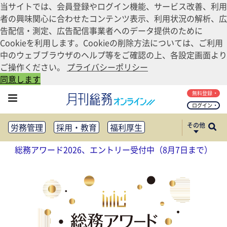
当サイトでは、会員登録やログイン機能、サービス改善、利用
者の興味関心に合わせたコンテンツ表示、利用状況の解析、広
告配信・測定、広告配信事業者へのデータ提供のために
Cookieを利用します。Cookieの削除方法については、ご利用
中のウェブブラウザのヘルプ等をご確認の上、各設定画面より
ご操作ください。
プライバシーポリシー
同意します
無料登録
ログイン
その他
労務管理
採用・教育
福利厚生
健康経営
働き方改革
総務アワード2026、エントリー受付中（8月7日まで）
法務・コンプライアンス
業務資料ダウンロード
知財管理
リスクマネジメント・BCP
社外・社内広報
社外・社内コミュニケーション活性化
FM・オフィス移転
CSR・SDGs
テクノロジー活用・DX