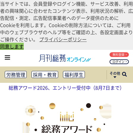
当サイトでは、会員登録やログイン機能、サービス改善、利用
者の興味関心に合わせたコンテンツ表示、利用状況の解析、広
告配信・測定、広告配信事業者へのデータ提供のために
Cookieを利用します。Cookieの削除方法については、ご利用
中のウェブブラウザのヘルプ等をご確認の上、各設定画面より
ご操作ください。
プライバシーポリシー
同意します
無料登録
ログイン
その他
労務管理
採用・教育
福利厚生
健康経営
働き方改革
総務アワード2026、エントリー受付中（8月7日まで）
法務・コンプライアンス
業務資料ダウンロード
知財管理
リスクマネジメント・BCP
社外・社内広報
社外・社内コミュニケーション活性化
FM・オフィス移転
CSR・SDGs
テクノロジー活用・DX