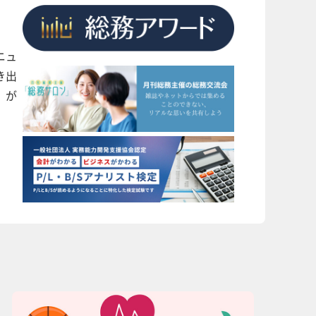
ニュ
き出
」が