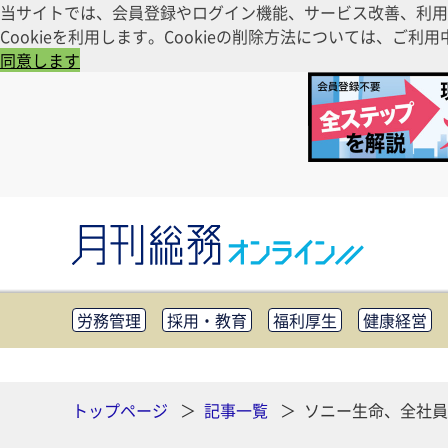
当サイトでは、会員登録やログイン機能、サービス改善、利用
Cookieを利用します。Cookieの削除方法については、
同意します
労務管理
採用・教育
福利厚生
健康経営
知財管理
リスクマネジメント・BCP
社外・社
CSR・SDGs
テクノロジー活用・DX
助成金・
その他
トップページ
記事一覧
ソニー生命、全社員