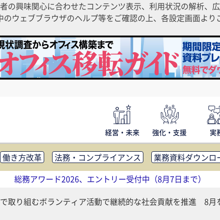
者の興味関心に合わせたコンテンツ表示、利用状況の解析、広
ご利用中のウェブブラウザのヘルプ等をご確認の上、各設定画面よ
経営・未来
強化・支援
実
働き方改革
法務・コンプライアンス
業務資料ダウンロ
内広報
社外・社内コミュニケーション活性化
FM・オフ
総務アワード2026、エントリー受付中（8月7日まで）
補助金・コスト削減
アウトソーシング・BPO
調査・レポ
で取り組むボランティア活動で継続的な社会貢献を推進 8月