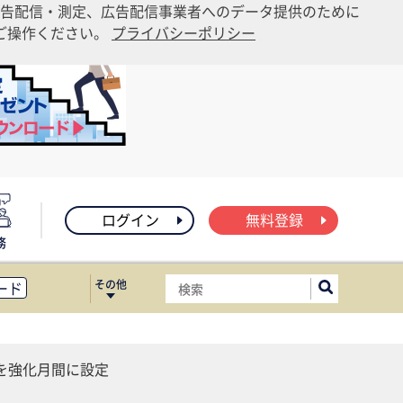
告配信・測定、広告配信事業者へのデータ提供のために
りご操作ください。
プライバシーポリシー
ログイン
無料登録
務
その他
ード
ィス移転
ート
を強化月間に設定