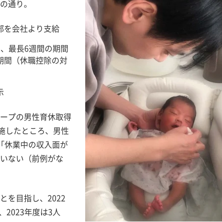
の通り。
部を会社より支給
、最長6週間の期間
期間（休職控除の対
示
ープの男性育休取得
実施したところ、男性
「休業中の収入面が
いない（前例がな
を目指し、2022
2023年度は3人