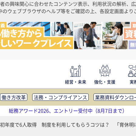
者の興味関心に合わせたコンテンツ表示、利用状況の解析、広
ご利用中のウェブブラウザのヘルプ等をご確認の上、各設定画面よ
経営・未来
強化・支援
実
働き方改革
法務・コンプライアンス
業務資料ダウンロ
内広報
社外・社内コミュニケーション活性化
FM・オフ
総務アワード2026、エントリー受付中（8月7日まで）
補助金・コスト削減
アウトソーシング・BPO
調査・レポ
初年度で6人取得 制度を利用してもらうコツは？ 「育休明