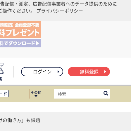
告配信・測定、広告配信事業者へのデータ提供のために
りご操作ください。
プライバシーポリシー
ログイン
無料登録
務
その他
ード
ィス移転
ート
けの働き方」も課題