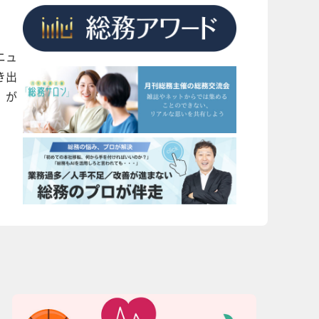
ニュ
き出
」が