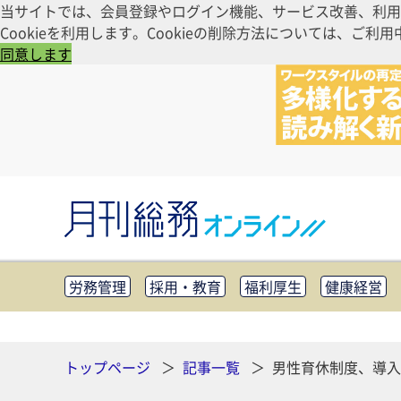
当サイトでは、会員登録やログイン機能、サービス改善、利用
Cookieを利用します。Cookieの削除方法については、
同意します
労務管理
採用・教育
福利厚生
健康経営
知財管理
リスクマネジメント・BCP
社外・社
CSR・SDGs
テクノロジー活用・DX
助成金・
その他
トップページ
記事一覧
男性育休制度、導入