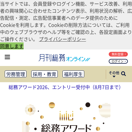
当サイトでは、会員登録やログイン機能、サービス改善、利用
者の興味関心に合わせたコンテンツ表示、利用状況の解析、広
告配信・測定、広告配信事業者へのデータ提供のために
Cookieを利用します。Cookieの削除方法については、ご利用
中のウェブブラウザのヘルプ等をご確認の上、各設定画面より
ご操作ください。
プライバシーポリシー
同意します
無料登録
ログイン
その他
労務管理
採用・教育
福利厚生
健康経営
働き方改革
総務アワード2026、エントリー受付中（8月7日まで）
法務・コンプライアンス
業務資料ダウンロード
知財管理
リスクマネジメント・BCP
社外・社内広報
社外・社内コミュニケーション活性化
FM・オフィス移転
CSR・SDGs
テクノロジー活用・DX