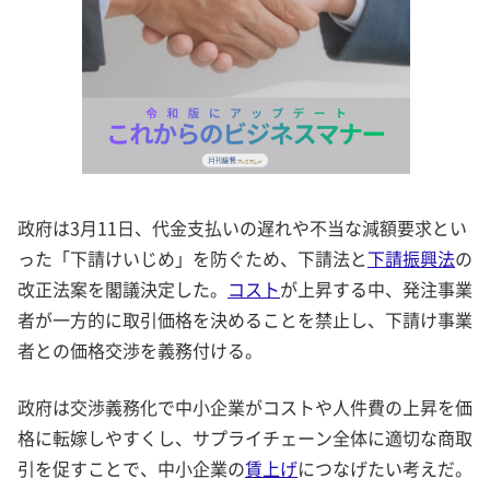
政府は3月11日、代金支払いの遅れや不当な減額要求とい
った「下請けいじめ」を防ぐため、下請法と
下請振興法
の
改正法案を閣議決定した。
コスト
が上昇する中、発注事業
者が一方的に取引価格を決めることを禁止し、下請け事業
者との価格交渉を義務付ける。
政府は交渉義務化で中小企業がコストや人件費の上昇を価
格に転嫁しやすくし、サプライチェーン全体に適切な商取
引を促すことで、中小企業の
賃上げ
につなげたい考えだ。