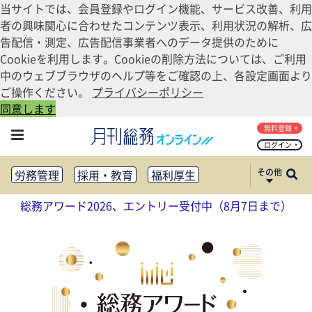
当サイトでは、会員登録やログイン機能、サービス改善、利用
者の興味関心に合わせたコンテンツ表示、利用状況の解析、広
告配信・測定、広告配信事業者へのデータ提供のために
Cookieを利用します。Cookieの削除方法については、ご利用
中のウェブブラウザのヘルプ等をご確認の上、各設定画面より
ご操作ください。
プライバシーポリシー
同意します
無料登録
ログイン
その他
労務管理
採用・教育
福利厚生
健康経営
働き方改革
総務アワード2026、エントリー受付中（8月7日まで）
法務・コンプライアンス
業務資料ダウンロード
知財管理
リスクマネジメント・BCP
社外・社内広報
社外・社内コミュニケーション活性化
FM・オフィス移転
CSR・SDGs
テクノロジー活用・DX