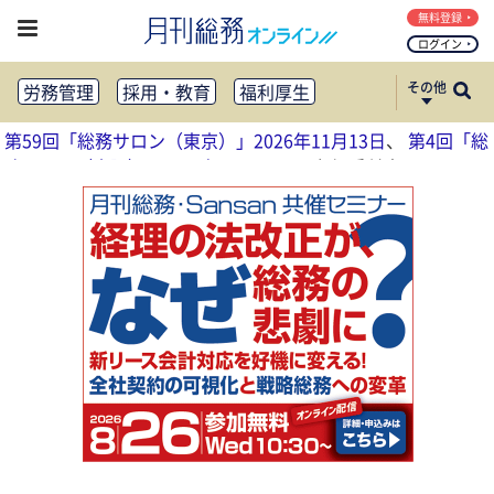
無料登録
ログイン
その他
労務管理
採用・教育
福利厚生
健康経営
働き方改革
第59回「総務サロン（東京）」2026年11月13日
、
第4回「総
法務・コンプライアンス
務サロン（大阪）」2026年11月17日
参加受付中
業務資料ダウンロード
知財管理
リスクマネジメント・BCP
社外・社内広報
社外・社内コミュニケーション活性化
FM・オフィス移転
CSR・SDGs
テクノロジー活用・DX
助成金・補助金・コスト削減
アウトソーシング・BPO
調査・レポート
その他