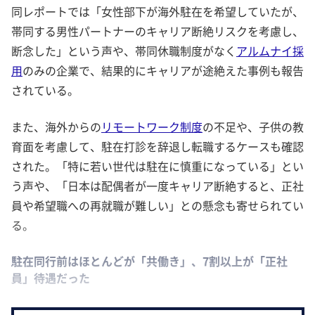
同レポートでは「女性部下が海外駐在を希望していたが、
帯同する男性パートナーのキャリア断絶リスクを考慮し、
断念した」という声や、帯同休職制度がなく
アルムナイ採
用
のみの企業で、結果的にキャリアが途絶えた事例も報告
されている。
また、海外からの
リモートワーク制度
の不足や、子供の教
育面を考慮して、駐在打診を辞退し転職するケースも確認
された。「特に若い世代は駐在に慎重になっている」とい
う声や、「日本は配偶者が一度キャリア断絶すると、正社
員や希望職への再就職が難しい」との懸念も寄せられてい
る。
駐在同行前はほとんどが「共働き」、7割以上が「正社
員」待遇だった