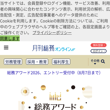
当サイトでは、会員登録やログイン機能、サービス改善、利用
者の興味関心に合わせたコンテンツ表示、利用状況の解析、広
告配信・測定、広告配信事業者へのデータ提供のために
Cookieを利用します。Cookieの削除方法については、ご利用
中のウェブブラウザのヘルプ等をご確認の上、各設定画面より
ご操作ください。
プライバシーポリシー
同意します
無料登録
ログイン
その他
労務管理
採用・教育
福利厚生
健康経営
働き方改革
総務アワード2026、エントリー受付中（8月7日まで）
法務・コンプライアンス
業務資料ダウンロード
知財管理
リスクマネジメント・BCP
社外・社内広報
社外・社内コミュニケーション活性化
FM・オフィス移転
CSR・SDGs
テクノロジー活用・DX