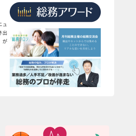
ニュ
き出
」が