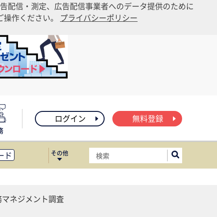
告配信・測定、広告配信事業者へのデータ提供のために
りご操作ください。
プライバシーポリシー
ログイン
無料登録
務
その他
ード
ィス移転
ート
務マネジメント調査