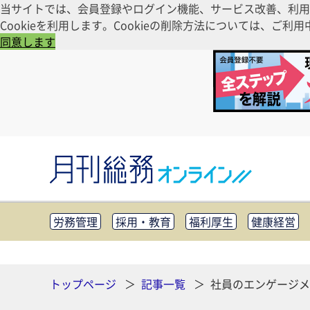
当サイトでは、会員登録やログイン機能、サービス改善、利用
Cookieを利用します。Cookieの削除方法については、
同意します
労務管理
採用・教育
福利厚生
健康経営
知財管理
リスクマネジメント・BCP
社外・社
CSR・SDGs
テクノロジー活用・DX
助成金・
その他
トップページ
記事一覧
社員のエンゲージメ