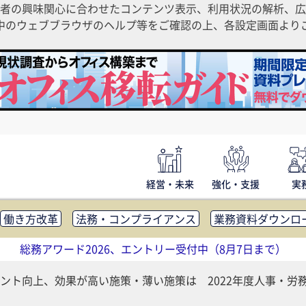
者の興味関心に合わせたコンテンツ表示、利用状況の解析、広
ご利用中のウェブブラウザのヘルプ等をご確認の上、各設定画面よ
経営・未来
強化・支援
実
働き方改革
法務・コンプライアンス
業務資料ダウンロ
内広報
社外・社内コミュニケーション活性化
FM・オフ
総務アワード2026、エントリー受付中（8月7日まで）
補助金・コスト削減
アウトソーシング・BPO
調査・レポ
ント向上、効果が高い施策・薄い施策は 2022年度人事・労