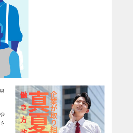
果
登
さ