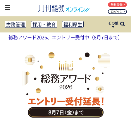
無料登録
ログイン
その他
労務管理
採用・教育
福利厚生
健康経営
働き方改革
総務アワード2026、エントリー受付中（8月7日まで）
法務・コンプライアンス
業務資料ダウンロード
知財管理
リスクマネジメント・BCP
社外・社内広報
社外・社内コミュニケーション活性化
FM・オフィス移転
CSR・SDGs
テクノロジー活用・DX
助成金・補助金・コスト削減
アウトソーシング・BPO
調査・レポート
その他