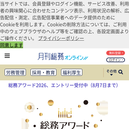
当サイトでは、会員登録やログイン機能、サービス改善、利用
者の興味関心に合わせたコンテンツ表示、利用状況の解析、広
告配信・測定、広告配信事業者へのデータ提供のために
Cookieを利用します。Cookieの削除方法については、ご利用
中のウェブブラウザのヘルプ等をご確認の上、各設定画面より
ご操作ください。
プライバシーポリシー
同意します
無料登録
ログイン
その他
労務管理
採用・教育
福利厚生
健康経営
働き方改革
総務アワード2026、エントリー受付中（8月7日まで）
法務・コンプライアンス
業務資料ダウンロード
知財管理
リスクマネジメント・BCP
社外・社内広報
社外・社内コミュニケーション活性化
FM・オフィス移転
CSR・SDGs
テクノロジー活用・DX