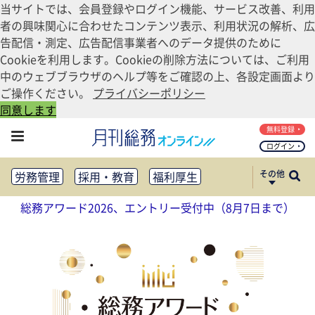
当サイトでは、会員登録やログイン機能、サービス改善、利用
者の興味関心に合わせたコンテンツ表示、利用状況の解析、広
告配信・測定、広告配信事業者へのデータ提供のために
Cookieを利用します。Cookieの削除方法については、ご利用
中のウェブブラウザのヘルプ等をご確認の上、各設定画面より
ご操作ください。
プライバシーポリシー
同意します
無料登録
ログイン
その他
労務管理
採用・教育
福利厚生
健康経営
働き方改革
総務アワード2026、エントリー受付中（8月7日まで）
法務・コンプライアンス
業務資料ダウンロード
知財管理
リスクマネジメント・BCP
社外・社内広報
社外・社内コミュニケーション活性化
FM・オフィス移転
CSR・SDGs
テクノロジー活用・DX