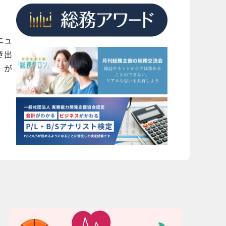
ニュ
き出
」が