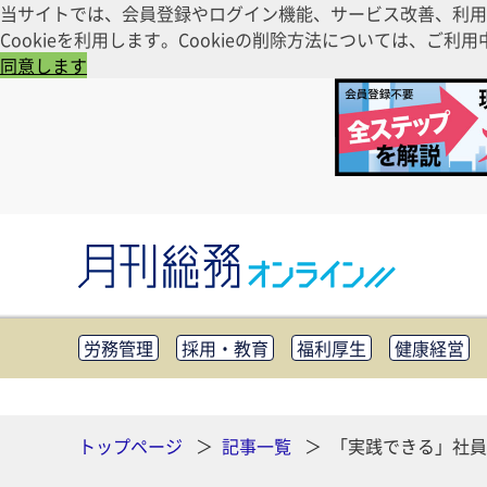
当サイトでは、会員登録やログイン機能、サービス改善、利用
Cookieを利用します。Cookieの削除方法については、
同意します
労務管理
採用・教育
福利厚生
健康経営
知財管理
リスクマネジメント・BCP
社外・社
CSR・SDGs
テクノロジー活用・DX
助成金・
その他
トップページ
記事一覧
「実践できる」社員