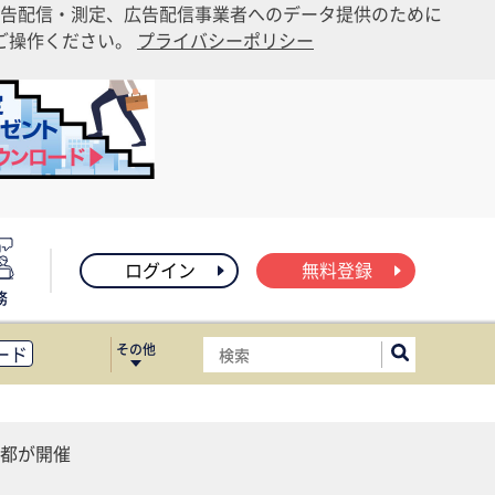
告配信・測定、広告配信事業者へのデータ提供のために
りご操作ください。
プライバシーポリシー
ログイン
無料登録
務
その他
ード
ィス移転
ート
都が開催