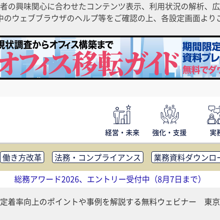
者の興味関心に合わせたコンテンツ表示、利用状況の解析、広
ご利用中のウェブブラウザのヘルプ等をご確認の上、各設定画面よ
経営・未来
強化・支援
実
働き方改革
法務・コンプライアンス
業務資料ダウンロ
内広報
社外・社内コミュニケーション活性化
FM・オフ
総務アワード2026、エントリー受付中（8月7日まで）
補助金・コスト削減
アウトソーシング・BPO
調査・レポ
定着率向上のポイントや事例を解説する無料ウェビナー 東京