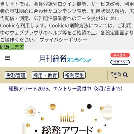
当サイトでは、会員登録やログイン機能、サービス改善、利用
者の興味関心に合わせたコンテンツ表示、利用状況の解析、広
告配信・測定、広告配信事業者へのデータ提供のために
Cookieを利用します。Cookieの削除方法については、ご利用
中のウェブブラウザのヘルプ等をご確認の上、各設定画面より
ご操作ください。
プライバシーポリシー
同意します
無料登録
ログイン
その他
労務管理
採用・教育
福利厚生
健康経営
働き方改革
総務アワード2026、エントリー受付中（8月7日まで）
法務・コンプライアンス
業務資料ダウンロード
知財管理
リスクマネジメント・BCP
社外・社内広報
社外・社内コミュニケーション活性化
FM・オフィス移転
CSR・SDGs
テクノロジー活用・DX