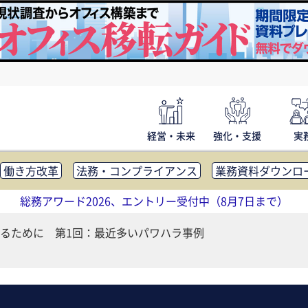
経営・未来
強化・支援
実
働き方改革
法務・コンプライアンス
業務資料ダウンロ
内広報
社外・社内コミュニケーション活性化
FM・オフ
総務アワード2026、エントリー受付中（8月7日まで）
補助金・コスト削減
アウトソーシング・BPO
調査・レポ
るために 第1回：最近多いパワハラ事例