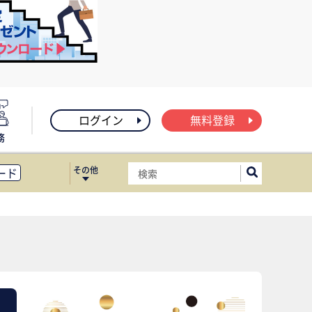
ログイン
無料登録
務
その他
ード
ィス移転
ート