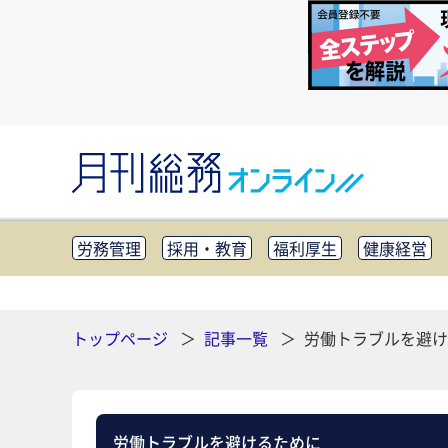
労務管理
採用・教育
福利厚生
健康経営
知財管理
リスクマネジメント・BCP
社外・社
CSR・SDGs
テクノロジー活用・DX
助成金・
その他
トップページ
記事一覧
労働トラブルを避け
労働トラブルを避けるために