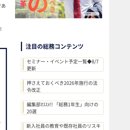
であ
ま
注目の総務コンテンツ
セミナー・イベント予定一覧◆8/7
更新
押さえておくべき2026年施行の法
令改正
編集部ｵｽｽﾒ!! 「総務1年生」向けの
20選
新入社員の教育や既存社員のリスキ