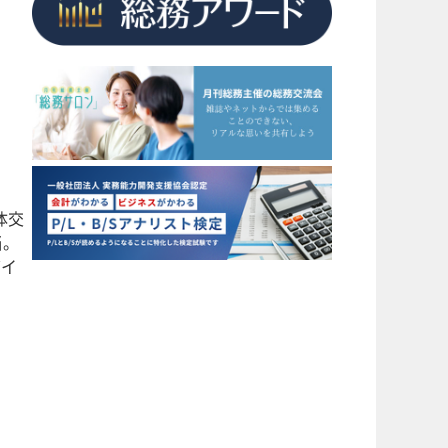
体交
当。
バイ