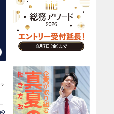
ラ
ー
内の