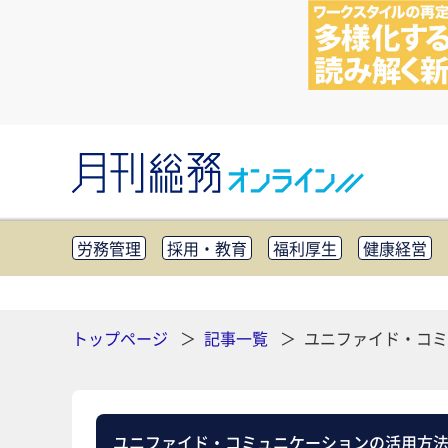
労務管理
採用・教育
福利厚生
健康経営
知財管理
リスクマネジメント・BCP
社外・社
CSR・SDGs
テクノロジー活用・DX
助成金・
その他
トップページ
記事一覧
ユニファイド・コミ
ユニファイド・コミュニケーションの活用方