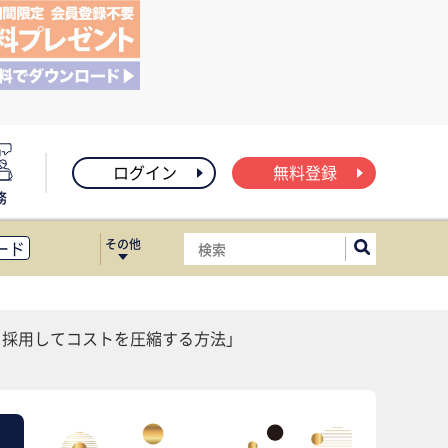
ログイン
無料登録
務
その他
ード
ィス移転
ート
を採用してコストを圧縮する方法」