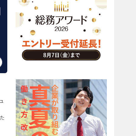
引
ュ
た