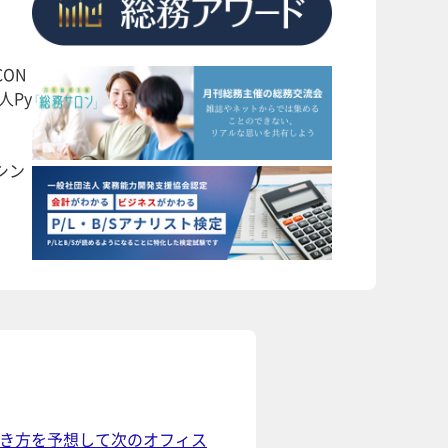
ON
人Py
シン
働き方を予想して次のオフィス