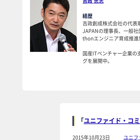
吉政 忠志
経歴
吉政創成株式会社の代表取
JAPANの理事長、一般社
thonエンジニア育成推
国産ITベンチャー企業の
グを展開中。
「
ユニファイド・コミ
2015年10月23日
ユニフ