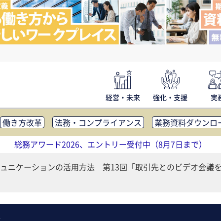
経営・未来
強化・支援
実
働き方改革
法務・コンプライアンス
業務資料ダウンロ
内広報
社外・社内コミュニケーション活性化
FM・オフ
総務アワード2026、エントリー受付中（8月7日まで）
補助金・コスト削減
アウトソーシング・BPO
調査・レポ
ュニケーションの活用方法 第13回「取引先とのビデオ会議
法