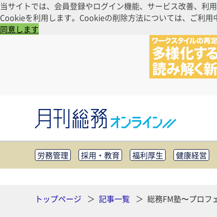
当サイトでは、会員登録やログイン機能、サービス改善、利用
Cookieを利用します。Cookieの削除方法については、
同意します
労務管理
採用・教育
福利厚生
健康経営
知財管理
リスクマネジメント・BCP
社外・社
CSR・SDGs
テクノロジー活用・DX
助成金・
その他
トップページ
記事一覧
総務FM塾〜プロフ