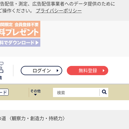
告配信・測定、広告配信事業者へのデータ提供のために
りご操作ください。
プライバシーポリシー
ログイン
無料登録
務
その他
ード
ィス移転
ート
の道 〈観察力・創造力・持続力〉