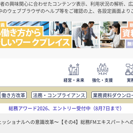
者の興味関心に合わせたコンテンツ表示、利用状況の解析、広
ご利用中のウェブブラウザのヘルプ等をご確認の上、各設定画面よ
経営・未来
強化・支援
実
働き方改革
法務・コンプライアンス
業務資料ダウンロ
内広報
社外・社内コミュニケーション活性化
FM・オフ
総務アワード2026、エントリー受付中（8月7日まで）
補助金・コスト削減
アウトソーシング・BPO
調査・レポ
ェッショナルへの意識改革〜【その4】総務FMエキスパートへ