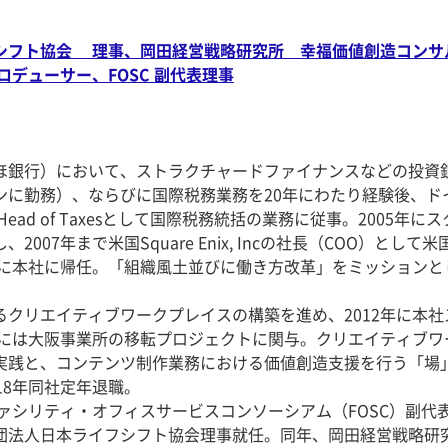
シフト協会 理事、岡田経営戦略研究所 幸福価値創造コンサ
ロデューサー、FOSC 副代表理事
ほ銀行）において、ストラクチャードファイナンスなどの投資
ンに勤務）、ならびに国際税務業務を20年にわたり経験後、ド
, Head of Taxesとして国際税務統括の業務に従事。2005年に
007年まで米国Square Enix, Incの社長（COO）として米
7年に本社に帰任。「組織風土並びに働き方改革」をミッションと
るクリエイティブワークプレイスの構築を進め、2012年に本社
5年には大阪事業所の移転プロジェクトに関与。クリエイティブワ
実践と、コンテンツ制作業務における価値創造支援を行う「場
18年同社定年退職。
ファシリティ・オフィスサービスコンソーシアム（FOSC）副代
団法人日本ライフシフト協会理事就任。同年、岡田経営戦略研