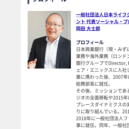
一般社団法人日本ライフ
ント 代表ソーシャル・プ
岡田 大士郎
プロフィール
日本興業銀行（現・みず
業務や海外業務（ロンド
銀行グループでDirector
ェア・エニックスに入社し、2
業に携わった後、200
総務部長に就任。
その後、ミッションであ
ジオの全面移転や201
プレースダイナミクスの
りに取り組んでいる。20
2018年に一般社団法人
事に就任。同年、一般社