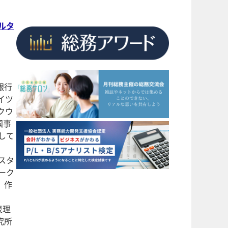
ルタ
銀行
イツ
スクウ
国事
して
スタ
ーク
」作
表理
究所