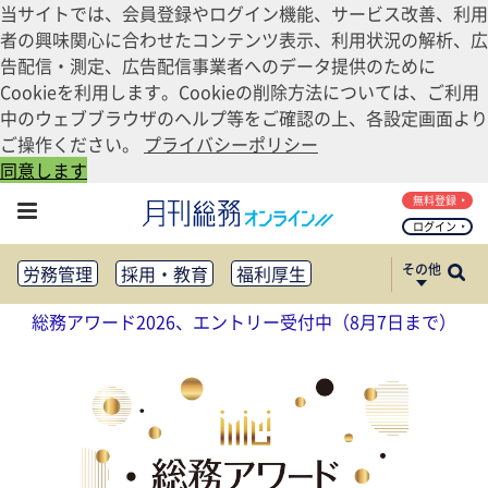
当サイトでは、会員登録やログイン機能、サービス改善、利用
者の興味関心に合わせたコンテンツ表示、利用状況の解析、広
告配信・測定、広告配信事業者へのデータ提供のために
Cookieを利用します。Cookieの削除方法については、ご利用
中のウェブブラウザのヘルプ等をご確認の上、各設定画面より
ご操作ください。
プライバシーポリシー
同意します
無料登録
ログイン
その他
労務管理
採用・教育
福利厚生
健康経営
働き方改革
総務アワード2026、エントリー受付中（8月7日まで）
法務・コンプライアンス
業務資料ダウンロード
知財管理
リスクマネジメント・BCP
社外・社内広報
社外・社内コミュニケーション活性化
FM・オフィス移転
CSR・SDGs
テクノロジー活用・DX