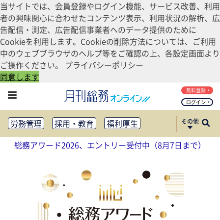
当サイトでは、会員登録やログイン機能、サービス改善、利用
者の興味関心に合わせたコンテンツ表示、利用状況の解析、広
告配信・測定、広告配信事業者へのデータ提供のために
Cookieを利用します。Cookieの削除方法については、ご利用
中のウェブブラウザのヘルプ等をご確認の上、各設定画面より
ご操作ください。
プライバシーポリシー
同意します
無料登録
ログイン
その他
労務管理
採用・教育
福利厚生
健康経営
働き方改革
総務アワード2026、エントリー受付中（8月7日まで）
法務・コンプライアンス
業務資料ダウンロード
知財管理
リスクマネジメント・BCP
社外・社内広報
社外・社内コミュニケーション活性化
FM・オフィス移転
CSR・SDGs
テクノロジー活用・DX