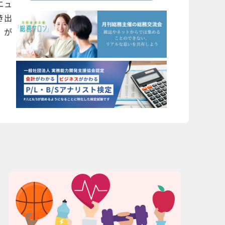
ニュ
き出
」が