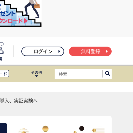
ログイン
無料登録
務
その他
ード
ィス移転
ート
を導入、実証実験へ