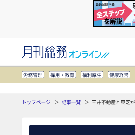
労務管理
採用・教育
福利厚生
健康経営
知財管理
リスクマネジメント・BCP
社外・社
CSR・SDGs
テクノロジー活用・DX
助成金・
その他
トップページ
記事一覧
三井不動産と東芝が