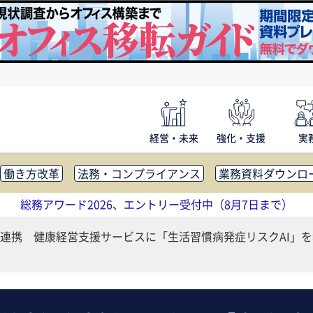
経営・未来
強化・支援
実
働き方改革
法務・コンプライアンス
業務資料ダウンロ
内広報
社外・社内コミュニケーション活性化
FM・オフ
総務アワード2026、エントリー受付中（8月7日まで）
補助金・コスト削減
アウトソーシング・BPO
調査・レポ
連携 健康経営支援サービスに「生活習慣病発症リスクAI」