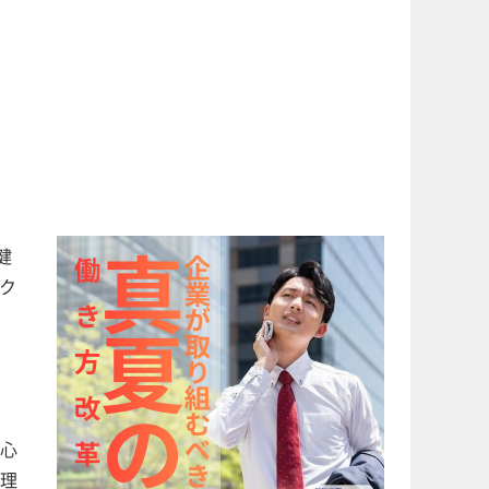
健
ク
心
理