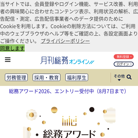
当サイトでは、会員登録やログイン機能、サービス改善、利用
者の興味関心に合わせたコンテンツ表示、利用状況の解析、広
告配信・測定、広告配信事業者へのデータ提供のために
Cookieを利用します。Cookieの削除方法については、ご利用
中のウェブブラウザのヘルプ等をご確認の上、各設定画面より
ご操作ください。
プライバシーポリシー
同意します
無料登録
ログイン
その他
労務管理
採用・教育
福利厚生
健康経営
働き方改革
総務アワード2026、エントリー受付中（8月7日まで）
法務・コンプライアンス
業務資料ダウンロード
知財管理
リスクマネジメント・BCP
社外・社内広報
社外・社内コミュニケーション活性化
FM・オフィス移転
CSR・SDGs
テクノロジー活用・DX