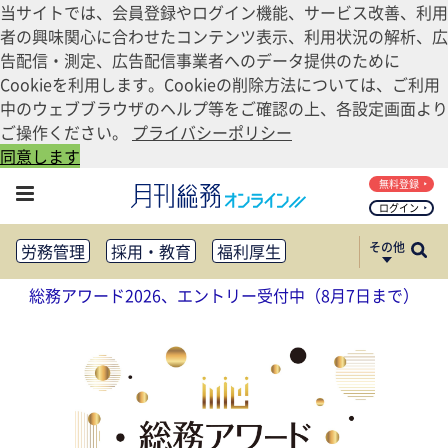
当サイトでは、会員登録やログイン機能、サービス改善、利用
者の興味関心に合わせたコンテンツ表示、利用状況の解析、広
告配信・測定、広告配信事業者へのデータ提供のために
Cookieを利用します。Cookieの削除方法については、ご利用
中のウェブブラウザのヘルプ等をご確認の上、各設定画面より
ご操作ください。
プライバシーポリシー
同意します
無料登録
ログイン
その他
労務管理
採用・教育
福利厚生
健康経営
働き方改革
総務アワード2026、エントリー受付中（8月7日まで）
法務・コンプライアンス
業務資料ダウンロード
知財管理
リスクマネジメント・BCP
社外・社内広報
社外・社内コミュニケーション活性化
FM・オフィス移転
CSR・SDGs
テクノロジー活用・DX