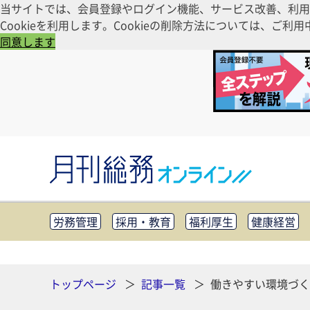
当サイトでは、会員登録やログイン機能、サービス改善、利用
Cookieを利用します。Cookieの削除方法については、
同意します
労務管理
採用・教育
福利厚生
健康経営
知財管理
リスクマネジメント・BCP
社外・社
CSR・SDGs
テクノロジー活用・DX
助成金・
その他
トップページ
記事一覧
働きやすい環境づく