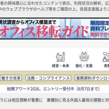
者の興味関心に合わせたコンテンツ表示、利用状況の解析、広
ご利用中のウェブブラウザのヘルプ等をご確認の上、各設定画面よ
経営・未来
強化・支援
実
働き方改革
法務・コンプライアンス
業務資料ダウンロ
内広報
社外・社内コミュニケーション活性化
FM・オフ
総務アワード2026、エントリー受付中（8月7日まで）
補助金・コスト削減
アウトソーシング・BPO
調査・レポ
りには相互理解が重要に 業種別に見る外国人雇用の課題と対