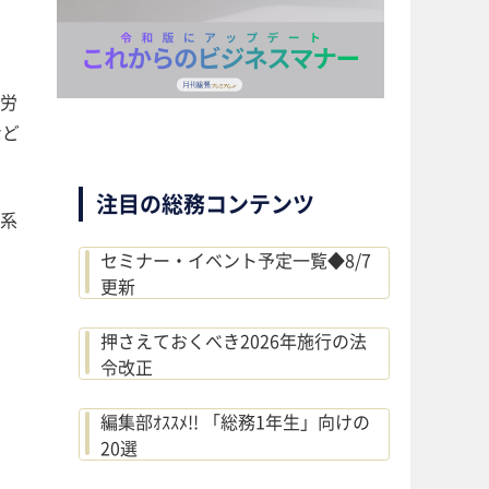
労
など
注目の総務コンテンツ
術系
セミナー・イベント予定一覧◆8/7
更新
押さえておくべき2026年施行の法
令改正
編集部ｵｽｽﾒ!! 「総務1年生」向けの
20選