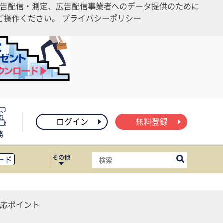
告配信・測定、広告配信事業者へのデータ提供のために
りご操作ください。
プライバシーポリシー
ログイン
無料登録
務
その他
ード
ィス移転
ート
応ポイント