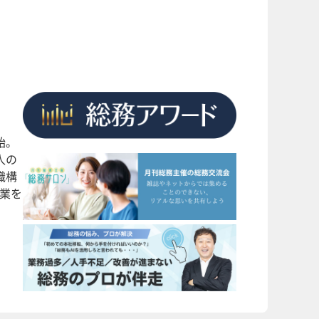
始。
人の
織構
企業を