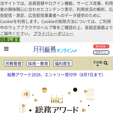
当サイトでは、会員登録やログイン機能、サービス改善、利用
者の興味関心に合わせたコンテンツ表示、利用状況の解析、広
告配信・測定、広告配信事業者へのデータ提供のために
Cookieを利用します。Cookieの削除方法については、ご利用
中のウェブブラウザのヘルプ等をご確認の上、各設定画面より
ご操作ください。
プライバシーポリシー
同意します
無料登録
ログイン
その他
労務管理
採用・教育
福利厚生
健康経営
働き方改革
総務アワード2026、エントリー受付中（8月7日まで）
法務・コンプライアンス
業務資料ダウンロード
知財管理
リスクマネジメント・BCP
社外・社内広報
社外・社内コミュニケーション活性化
FM・オフィス移転
CSR・SDGs
テクノロジー活用・DX