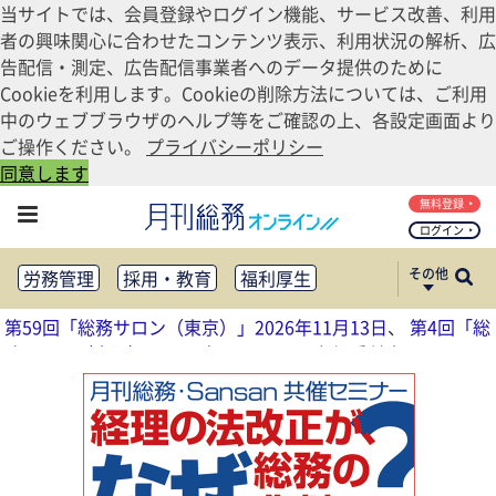
当サイトでは、会員登録やログイン機能、サービス改善、利用
者の興味関心に合わせたコンテンツ表示、利用状況の解析、広
告配信・測定、広告配信事業者へのデータ提供のために
Cookieを利用します。Cookieの削除方法については、ご利用
中のウェブブラウザのヘルプ等をご確認の上、各設定画面より
ご操作ください。
プライバシーポリシー
同意します
無料登録
ログイン
その他
労務管理
採用・教育
福利厚生
健康経営
働き方改革
第59回「総務サロン（東京）」2026年11月13日
、
第4回「総
法務・コンプライアンス
務サロン（大阪）」2026年11月17日
参加受付中
業務資料ダウンロード
知財管理
リスクマネジメント・BCP
社外・社内広報
社外・社内コミュニケーション活性化
FM・オフィス移転
CSR・SDGs
テクノロジー活用・DX