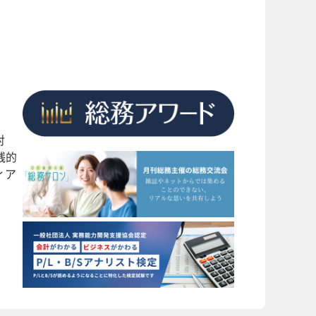
対
践的
ィア