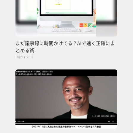
まだ議事録に時間かけてる？AIで速く正確にま
とめる術
PR(カイタヨ)