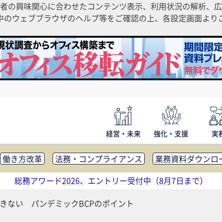
者の興味関心に合わせたコンテンツ表示、利用状況の解析、広
ご利用中のウェブブラウザのヘルプ等をご確認の上、各設定画面よ
経営・未来
強化・支援
実
働き方改革
法務・コンプライアンス
業務資料ダウンロ
内広報
社外・社内コミュニケーション活性化
FM・オフ
総務アワード2026、エントリー受付中（8月7日まで）
補助金・コスト削減
アウトソーシング・BPO
調査・レポ
できない パンデミックBCPのポイント