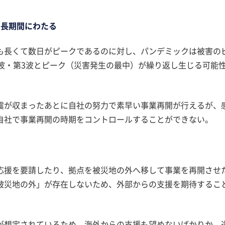
て長期間にわたる
も長くて数日がピークであるのに対し、パンデミックは被害の
波・第3波とピーク（災害発生の最中）が繰り返し生じる可能
震が収まったあとに自社の努力で素早い事業再開が行えるが、
自社で事業再開の時期をコントロールすることができない。
応援を要請したり、拠点を被災地の外へ移して事業を再開させ
被災地の外」が存在しないため、外部からの支援を期待するこ
が想定されているため、海外からの支援も望めないばかりか、