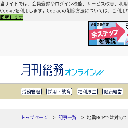
当サイトでは、会員登録やログイン機能、サービス改善、利用
Cookieを利用します。Cookieの削除方法については、
同意します
労務管理
採用・教育
福利厚生
健康経営
知財管理
リスクマネジメント・BCP
社外・社
CSR・SDGs
テクノロジー活用・DX
助成金・
その他
トップページ
記事一覧
地震BCPでは対応