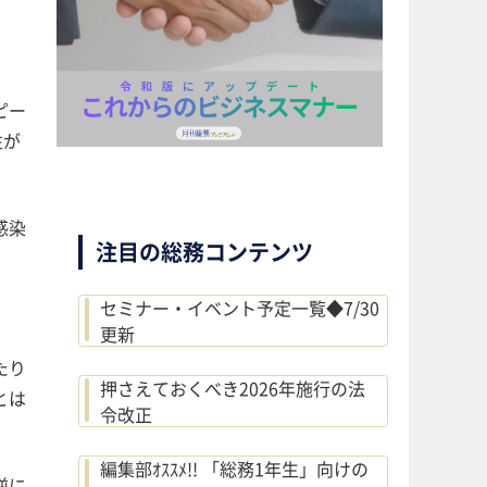
ピー
性が
感染
注目の総務コンテンツ
セミナー・イベント予定一覧◆7/30
更新
たり
押さえておくべき2026年施行の法
とは
令改正
編集部ｵｽｽﾒ!! 「総務1年生」向けの
逆に