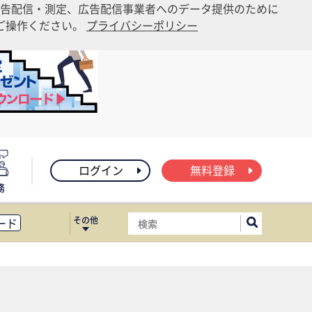
告配信・測定、広告配信事業者へのデータ提供のために
りご操作ください。
プライバシーポリシー
ログイン
無料登録
務
その他
ード
ィス移転
ート