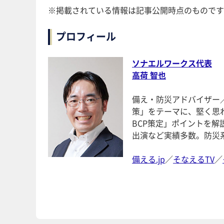
※掲載されている情報は記事公開時点のものです
プロフィール
ソナエルワークス代表
高荷 智也
備え・防災アドバイザー
策」をテーマに、堅く思
BCP策定」ポイントを
出演など実績多数。防災系Y
備える.jp
／
そなえるTV
／