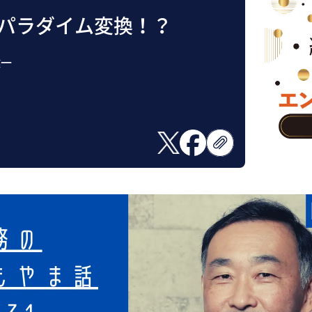
務のパラダイム変換！？
健一
日