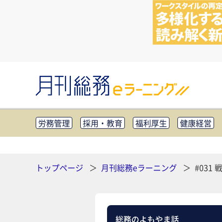
労務管理
採用・教育
福利厚生
健康経営
知財管理
リスクマネジメント・BCP
社外・社
CSR・SDGs
テクノロジー活用・DX
助成金・
その他
トップページ
月刊総務eラーニング
#03
総務のよもやま話