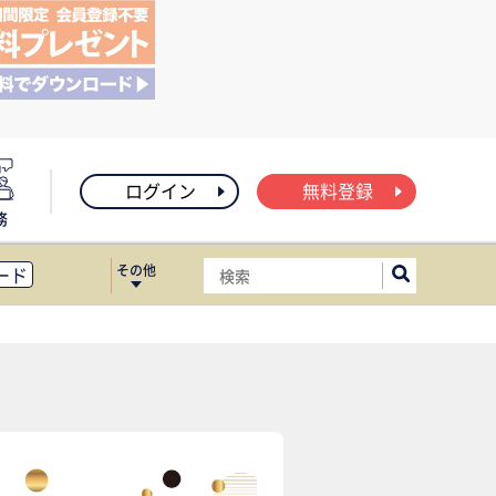
ログイン
無料登録
務
その他
ード
ィス移転
ート