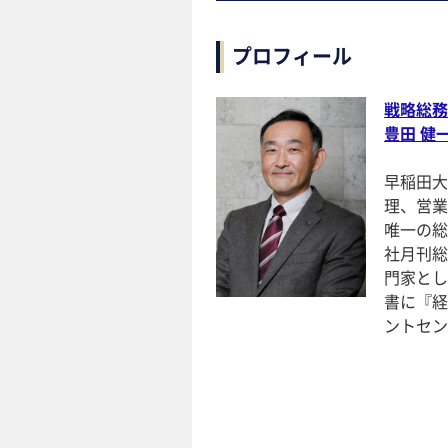
プロフィール
戦略総務
豊田 健
早稲田大
理、営業
唯一の総
社月刊総
門家とし
書に『経
ントセン