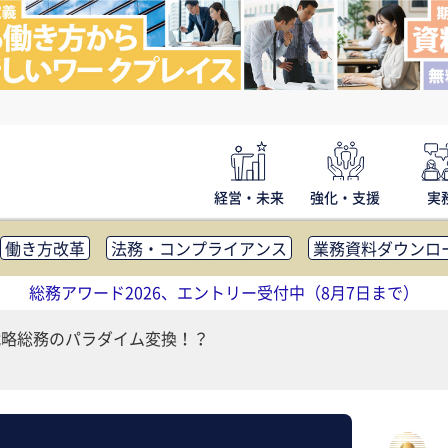
経営・未来
強化・支援
実
働き方改革
法務・コンプライアンス
業務資料ダウンロ
内広報
社外・社内コミュニケーション活性化
FM・オフ
総務アワード2026、エントリー受付中（8月7日まで）
補助金・コスト削減
アウトソーシング・BPO
調査・レポ
1 戦略総務のパラダイム変換！？