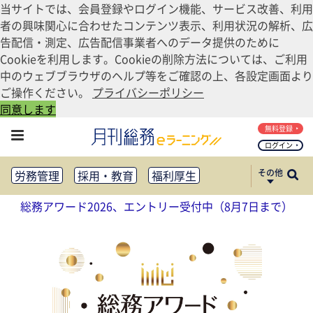
当サイトでは、会員登録やログイン機能、サービス改善、利用
者の興味関心に合わせたコンテンツ表示、利用状況の解析、広
告配信・測定、広告配信事業者へのデータ提供のために
Cookieを利用します。Cookieの削除方法については、ご利用
中のウェブブラウザのヘルプ等をご確認の上、各設定画面より
ご操作ください。
プライバシーポリシー
同意します
無料登録
ログイン
その他
労務管理
採用・教育
福利厚生
健康経営
働き方改革
総務アワード2026、エントリー受付中（8月7日まで）
法務・コンプライアンス
業務資料ダウンロード
知財管理
リスクマネジメント・BCP
社外・社内広報
社外・社内コミュニケーション活性化
FM・オフィス移転
CSR・SDGs
テクノロジー活用・DX