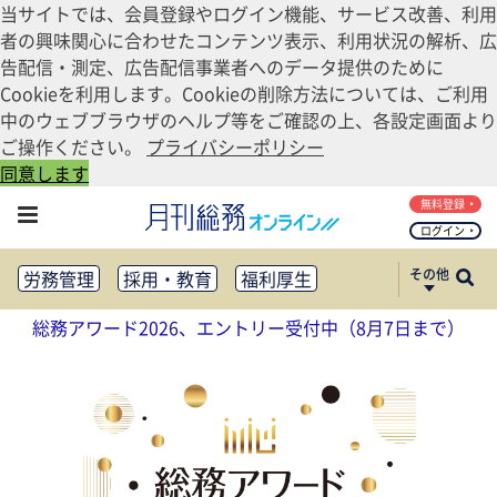
当サイトでは、会員登録やログイン機能、サービス改善、利用
者の興味関心に合わせたコンテンツ表示、利用状況の解析、広
告配信・測定、広告配信事業者へのデータ提供のために
Cookieを利用します。Cookieの削除方法については、ご利用
中のウェブブラウザのヘルプ等をご確認の上、各設定画面より
ご操作ください。
プライバシーポリシー
同意します
無料登録
ログイン
その他
労務管理
採用・教育
福利厚生
健康経営
働き方改革
総務アワード2026、エントリー受付中（8月7日まで）
法務・コンプライアンス
業務資料ダウンロード
知財管理
リスクマネジメント・BCP
社外・社内広報
社外・社内コミュニケーション活性化
FM・オフィス移転
CSR・SDGs
テクノロジー活用・DX