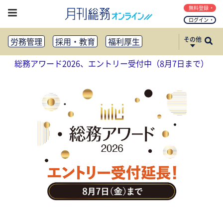
無料登録
ログイン
その他
労務管理
採用・教育
福利厚生
健康経営
働き方改革
総務アワード2026、エントリー受付中（8月7日まで）
法務・コンプライアンス
業務資料ダウンロード
知財管理
リスクマネジメント・BCP
社外・社内広報
社外・社内コミュニケーション活性化
FM・オフィス移転
CSR・SDGs
テクノロジー活用・DX
助成金・補助金・コスト削減
アウトソーシング・BPO
調査・レポート
その他