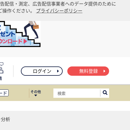
告配信・測定、広告配信事業者へのデータ提供のために
りご操作ください。
プライバシーポリシー
ログイン
無料登録
務
その他
ード
ィス移転
ート
を分析