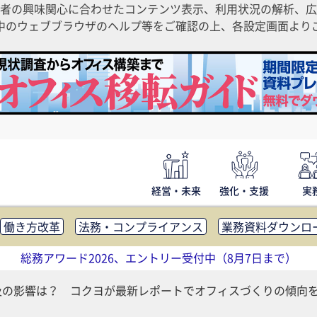
者の興味関心に合わせたコンテンツ表示、利用状況の解析、広
ご利用中のウェブブラウザのヘルプ等をご確認の上、各設定画面よ
経営・未来
強化・支援
実
働き方改革
法務・コンプライアンス
業務資料ダウンロ
内広報
社外・社内コミュニケーション活性化
FM・オフ
総務アワード2026、エントリー受付中（8月7日まで）
補助金・コスト削減
アウトソーシング・BPO
調査・レポ
及の影響は？ コクヨが最新レポートでオフィスづくりの傾向