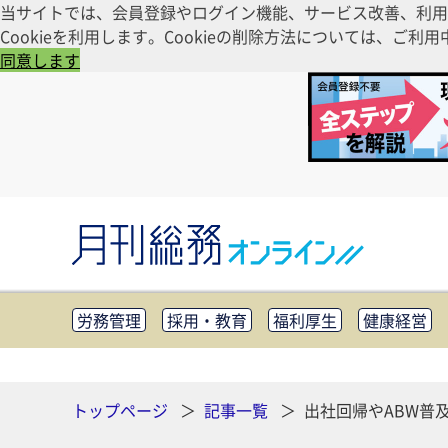
当サイトでは、会員登録やログイン機能、サービス改善、利用
Cookieを利用します。Cookieの削除方法については、
同意します
労務管理
採用・教育
福利厚生
健康経営
知財管理
リスクマネジメント・BCP
社外・社
CSR・SDGs
テクノロジー活用・DX
助成金・
その他
トップページ
記事一覧
出社回帰やABW普