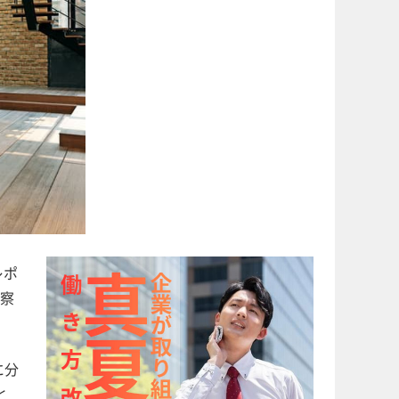
レポ
察
に分
と