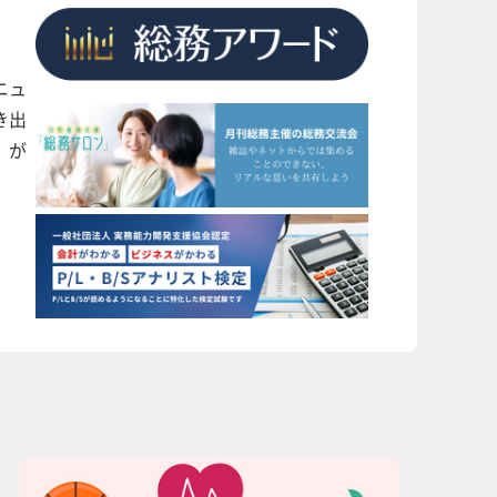
ニュ
き出
」が