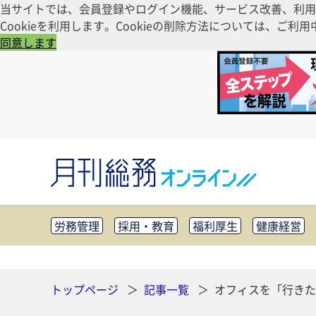
当サイトでは、会員登録やログイン機能、サービス改善、利用
Cookieを利用します。Cookieの削除方法については、
同意します
労務管理
採用・教育
福利厚生
健康経営
知財管理
リスクマネジメント・BCP
社外・社
CSR・SDGs
テクノロジー活用・DX
助成金・
その他
トップページ
記事一覧
オフィスを「行きた