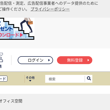
告配信・測定、広告配信事業者へのデータ提供のために
りご操作ください。
プライバシーポリシー
ログイン
無料登録
務
その他
ード
ィス移転
ート
オフィス空間