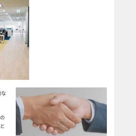
的な
の
と