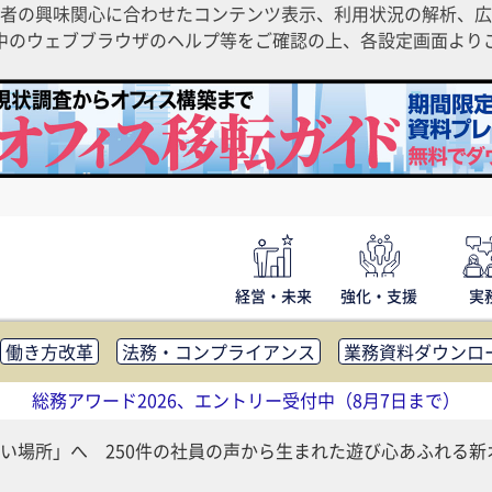
者の興味関心に合わせたコンテンツ表示、利用状況の解析、広
ご利用中のウェブブラウザのヘルプ等をご確認の上、各設定画面よ
経営・未来
強化・支援
実
働き方改革
法務・コンプライアンス
業務資料ダウンロ
内広報
社外・社内コミュニケーション活性化
FM・オフ
総務アワード2026、エントリー受付中（8月7日まで）
補助金・コスト削減
アウトソーシング・BPO
調査・レポ
い場所」へ 250件の社員の声から生まれた遊び心あふれる新