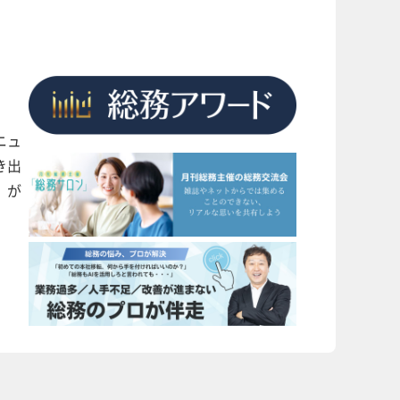
ニュ
き出
」が