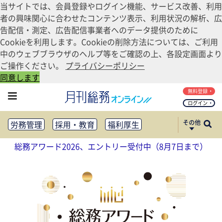
当サイトでは、会員登録やログイン機能、サービス改善、利用
者の興味関心に合わせたコンテンツ表示、利用状況の解析、広
告配信・測定、広告配信事業者へのデータ提供のために
Cookieを利用します。Cookieの削除方法については、ご利用
中のウェブブラウザのヘルプ等をご確認の上、各設定画面より
ご操作ください。
プライバシーポリシー
同意します
無料登録
ログイン
その他
労務管理
採用・教育
福利厚生
健康経営
働き方改革
総務アワード2026、エントリー受付中（8月7日まで）
法務・コンプライアンス
業務資料ダウンロード
知財管理
リスクマネジメント・BCP
社外・社内広報
社外・社内コミュニケーション活性化
FM・オフィス移転
CSR・SDGs
テクノロジー活用・DX