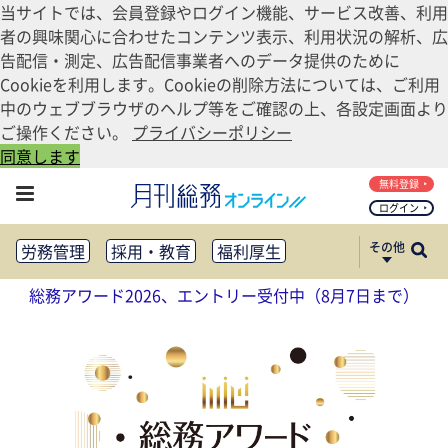
当サイトでは、会員登録やログイン機能、サービス改善、利用
者の興味関心に合わせたコンテンツ表示、利用状況の解析、広
告配信・測定、広告配信事業者へのデータ提供のために
Cookieを利用します。Cookieの削除方法については、ご利用
中のウェブブラウザのヘルプ等をご確認の上、各設定画面より
ご操作ください。
プライバシーポリシー
同意します
無料登録
ログイン
その他
労務管理
採用・教育
福利厚生
健康経営
働き方改革
総務アワード2026、エントリー受付中（8月7日まで）
法務・コンプライアンス
業務資料ダウンロード
知財管理
リスクマネジメント・BCP
社外・社内広報
社外・社内コミュニケーション活性化
FM・オフィス移転
CSR・SDGs
テクノロジー活用・DX