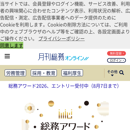
当サイトでは、会員登録やログイン機能、サービス改善、利用
者の興味関心に合わせたコンテンツ表示、利用状況の解析、広
告配信・測定、広告配信事業者へのデータ提供のために
Cookieを利用します。Cookieの削除方法については、ご利用
中のウェブブラウザのヘルプ等をご確認の上、各設定画面より
ご操作ください。
プライバシーポリシー
同意します
無料登録
ログイン
その他
労務管理
採用・教育
福利厚生
健康経営
働き方改革
総務アワード2026、エントリー受付中（8月7日まで）
法務・コンプライアンス
業務資料ダウンロード
知財管理
リスクマネジメント・BCP
社外・社内広報
社外・社内コミュニケーション活性化
FM・オフィス移転
CSR・SDGs
テクノロジー活用・DX