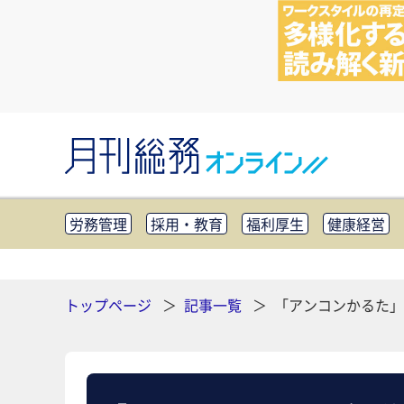
労務管理
採用・教育
福利厚生
健康経営
知財管理
リスクマネジメント・BCP
社外・社
CSR・SDGs
テクノロジー活用・DX
助成金・
その他
トップページ
記事一覧
「アンコンかるた」