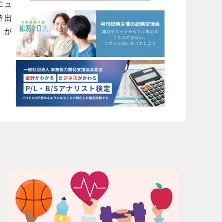
ニュ
き出
」が