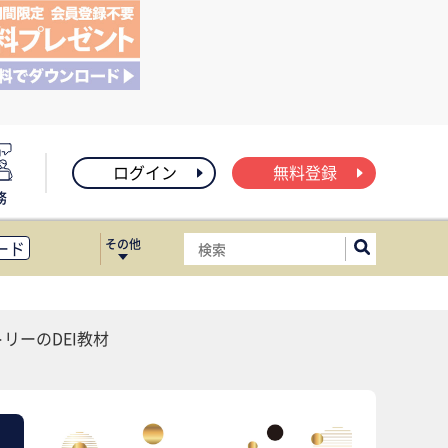
ログイン
無料登録
務
その他
ード
ィス移転
ート
リーのDEI教材