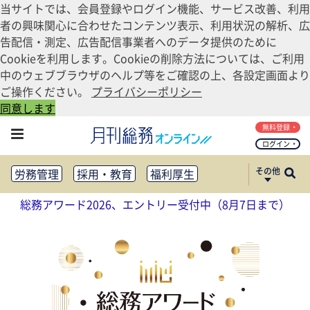
当サイトでは、会員登録やログイン機能、サービス改善、利用
者の興味関心に合わせたコンテンツ表示、利用状況の解析、広
告配信・測定、広告配信事業者へのデータ提供のために
Cookieを利用します。Cookieの削除方法については、ご利用
中のウェブブラウザのヘルプ等をご確認の上、各設定画面より
ご操作ください。
プライバシーポリシー
同意します
無料登録
ログイン
その他
労務管理
採用・教育
福利厚生
健康経営
働き方改革
総務アワード2026、エントリー受付中（8月7日まで）
法務・コンプライアンス
業務資料ダウンロード
知財管理
リスクマネジメント・BCP
社外・社内広報
社外・社内コミュニケーション活性化
FM・オフィス移転
CSR・SDGs
テクノロジー活用・DX