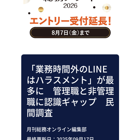
助成金・補助金・コスト削減
アウトソーシング・BPO
調査・レポート
その他
「業務時間外のLINE
はハラスメント」が最
多に 管理職と非管理
職に認識ギャップ 民
間調査
月刊総務オンライン編集部
最終更新日：
2025年09月17日