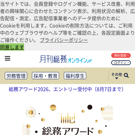
当サイトでは、会員登録やログイン機能、サービス改善、利用
者の興味関心に合わせたコンテンツ表示、利用状況の解析、広
告配信・測定、広告配信事業者へのデータ提供のために
Cookieを利用します。Cookieの削除方法については、ご利用
中のウェブブラウザのヘルプ等をご確認の上、各設定画面より
ご操作ください。
プライバシーポリシー
同意します
無料登録
ログイン
その他
労務管理
採用・教育
福利厚生
健康経営
働き方改革
総務アワード2026、エントリー受付中（8月7日まで）
法務・コンプライアンス
業務資料ダウンロード
知財管理
リスクマネジメント・BCP
社外・社内広報
社外・社内コミュニケーション活性化
FM・オフィス移転
CSR・SDGs
テクノロジー活用・DX