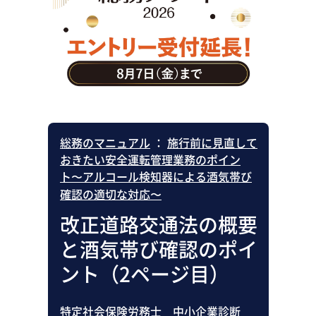
助成金・補助金・コスト削減
アウトソーシング・BPO
調査・レポート
その他
総務のマニュアル
：
施行前に見直して
おきたい安全運転管理業務のポイン
ト〜アルコール検知器による酒気帯び
確認の適切な対応〜
改正道路交通法の概要
と酒気帯び確認のポイ
ント（2ページ目）
特定社会保険労務士 中小企業診断