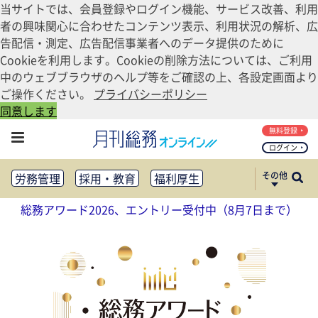
当サイトでは、会員登録やログイン機能、サービス改善、利用
者の興味関心に合わせたコンテンツ表示、利用状況の解析、広
告配信・測定、広告配信事業者へのデータ提供のために
Cookieを利用します。Cookieの削除方法については、ご利用
中のウェブブラウザのヘルプ等をご確認の上、各設定画面より
ご操作ください。
プライバシーポリシー
同意します
無料登録
ログイン
その他
労務管理
採用・教育
福利厚生
健康経営
働き方改革
総務アワード2026、エントリー受付中（8月7日まで）
法務・コンプライアンス
業務資料ダウンロード
知財管理
リスクマネジメント・BCP
社外・社内広報
社外・社内コミュニケーション活性化
FM・オフィス移転
CSR・SDGs
テクノロジー活用・DX