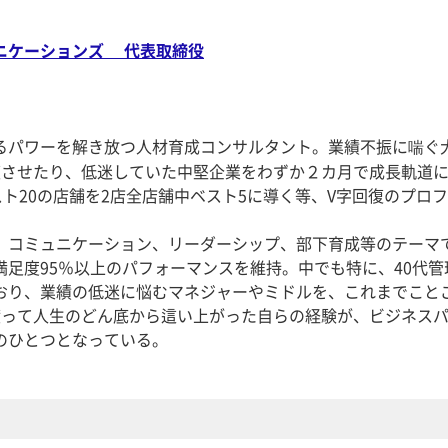
ニケーションズ 代表取締役
るパワーを解き放つ人材育成コンサルタント。業績不振に喘ぐ
復させたり、低迷していた中堅企業をわずか２カ月で成長軌道
スト20の店舗を2店全店舗中ベスト5に導く等、V字回復のプロ
、コミュニケーション、リーダーシップ、部下育成等のテーマ
満足度95％以上のパフォーマンスを維持。中でも特に、40代管
おり、業績の低迷に悩むマネジャーやミドルを、これまでこと
渡って人生のどん底から這い上がった自らの経験が、ビジネス
のひとつとなっている。