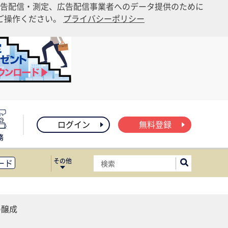
告配信・測定、広告配信事業者へのデータ提供のために
りご操作ください。
プライバシーポリシー
ログイン
無料登録
務
その他
ード
ィス移転
ート
の醸成