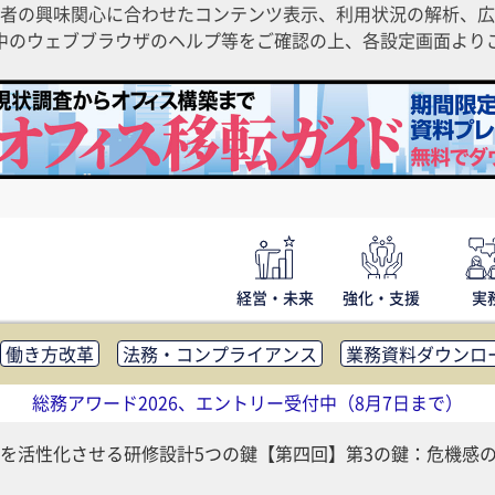
者の興味関心に合わせたコンテンツ表示、利用状況の解析、広
ご利用中のウェブブラウザのヘルプ等をご確認の上、各設定画面よ
経営・未来
強化・支援
実
働き方改革
法務・コンプライアンス
業務資料ダウンロ
内広報
社外・社内コミュニケーション活性化
FM・オフ
総務アワード2026、エントリー受付中（8月7日まで）
補助金・コスト削減
アウトソーシング・BPO
調査・レポ
を活性化させる研修設計5つの鍵【第四回】第3の鍵：危機感