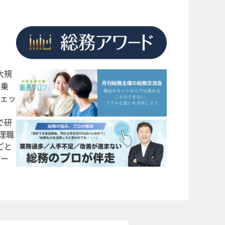
大規
に乗
フェッ
で研
理職
ごと
パー