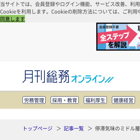
当サイトでは、会員登録やログイン機能、サービス改善、利用
Cookieを利用します。Cookieの削除方法については、
同意します
労務管理
採用・教育
福利厚生
健康経営
知財管理
リスクマネジメント・BCP
社外・社
CSR・SDGs
テクノロジー活用・DX
助成金・
その他
トップページ
記事一覧
停滞気味のミドル層