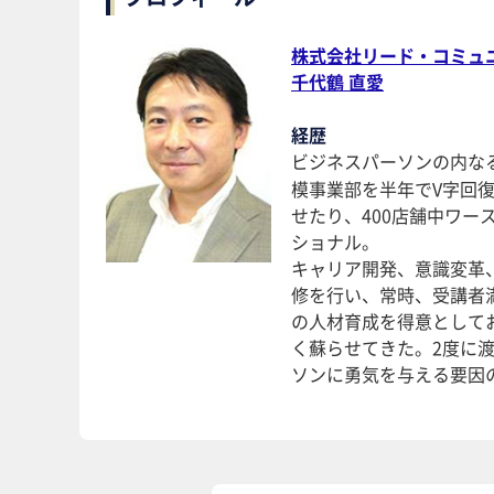
株式会社リード・コミュ
千代鶴 直愛
経歴
ビジネスパーソンの内な
模事業部を半年でV字回
せたり、400店舗中ワー
ショナル。
キャリア開発、意識変革
修を行い、常時、受講者
の人材育成を得意として
く蘇らせてきた。2度に
ソンに勇気を与える要因