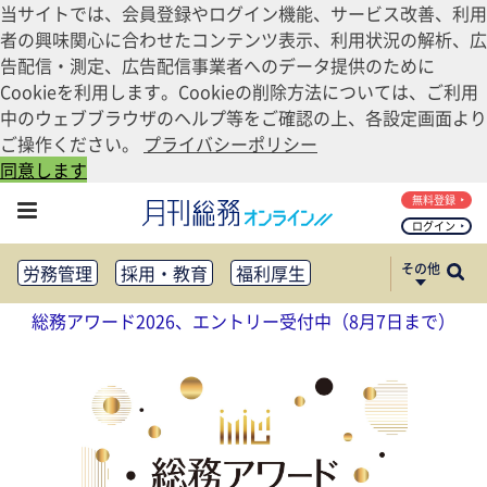
当サイトでは、会員登録やログイン機能、サービス改善、利用
者の興味関心に合わせたコンテンツ表示、利用状況の解析、広
告配信・測定、広告配信事業者へのデータ提供のために
Cookieを利用します。Cookieの削除方法については、ご利用
中のウェブブラウザのヘルプ等をご確認の上、各設定画面より
ご操作ください。
プライバシーポリシー
同意します
無料登録
ログイン
その他
労務管理
採用・教育
福利厚生
健康経営
働き方改革
総務アワード2026、エントリー受付中（8月7日まで）
法務・コンプライアンス
業務資料ダウンロード
知財管理
リスクマネジメント・BCP
社外・社内広報
社外・社内コミュニケーション活性化
FM・オフィス移転
CSR・SDGs
テクノロジー活用・DX